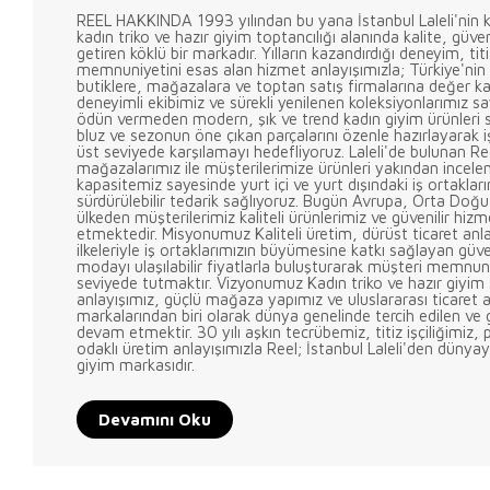
REEL HAKKINDA 1993 yılından bu yana İstanbul Laleli'nin k
kadın triko ve hazır giyim toptancılığı alanında kalite, güve
getiren köklü bir markadır. Yılların kazandırdığı deneyim, titi
memnuniyetini esas alan hizmet anlayışımızla; Türkiye'nin
butiklere, mağazalara ve toptan satış firmalarına değer ka
deneyimli ekibimiz ve sürekli yenilenen koleksiyonlarımız s
ödün vermeden modern, şık ve trend kadın giyim ürünleri s
bluz ve sezonun öne çıkan parçalarını özenle hazırlayarak iş
üst seviyede karşılamayı hedefliyoruz. Laleli'de bulunan Re
mağazalarımız ile müşterilerimize ürünleri yakından incel
kapasitemiz sayesinde yurt içi ve yurt dışındaki iş ortaklarım
sürdürülebilir tedarik sağlıyoruz. Bugün Avrupa, Orta Doğu, 
ülkeden müşterilerimiz kaliteli ürünlerimiz ve güvenilir hizme
etmektedir. Misyonumuz Kaliteli üretim, dürüst ticaret anl
ilkeleriyle iş ortaklarımızın büyümesine katkı sağlayan güv
modayı ulaşılabilir fiyatlarla buluşturarak müşteri memnun
seviyede tutmaktır. Vizyonumuz Kadın triko ve hazır giyim 
anlayışımız, güçlü mağaza yapımız ve uluslararası ticaret 
markalarından biri olarak dünya genelinde tercih edilen v
devam etmektir. 30 yılı aşkın tecrübemiz, titiz işçiliğimiz, 
odaklı üretim anlayışımızla Reel; İstanbul Laleli'den dünya
giyim markasıdır.
Devamını Oku