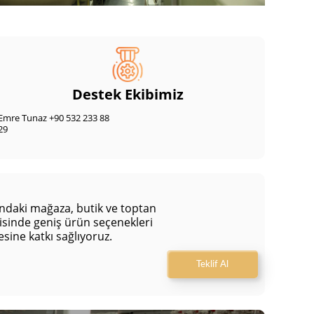
Destek Ekibimiz
Emre Tunaz +90 532 233 88
29
sındaki mağaza, butik ve toptan
isinde geniş ürün seçenekleri
esine katkı sağlıyoruz.
Teklif Al