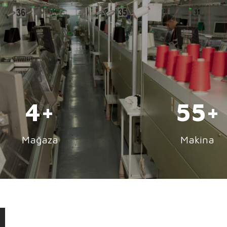
5
84
Mağaza
Makina