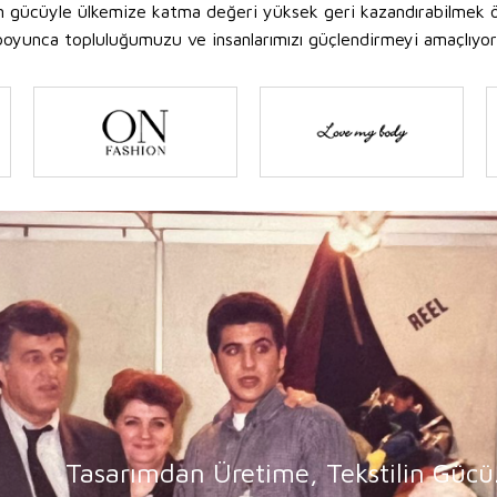
ın gücüyle ülkemize katma değeri yüksek geri kazandırabilmek ö
arı boyunca topluluğumuzu ve insanlarımızı güçlendirmeyi amaçlıyor
Tasarımdan Üretime, Tekstilin Gücü