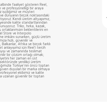
albinde faaliyet gösteren Reel,
n ve profesyonelliği bir araya
z işçiliğimiz ve müşteri
 ve dünyanın birçok noktasındaki
tıyoruz. Kendi üretim altyapımız,
ayesinde kalite standartlarından
unuyoruz. Triko, hırka, kazak,
 ortaklarımızın beklentilerini en
el Store ve Interpolo
eme imkânı sunarken, güçlü üretim
ıza hızlı, güvenilir ve
Balkanlar, Afrika ve birçok farklı
t anlayışımız için Reel'i tercih
ayışı ve zamanında teslimat
enilir bir çözüm ortağı olmak;
iyetini her zaman en üst
sektöründe yenilikçi üretim
ağımızla Türkiye'nin öncü toptan
e güven duyulan bir marka olmaya
profesyonel ekibimiz ve kalite
ya uzanan güvenilir bir toptan