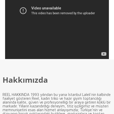
Hakkımızda
REEL HAKKINDA 1993 yılından bu yana İstanbul Laleli'nin kalbinde
faaliyet gösteren Reel, kadın triko ve hazır giyim toptancılığı
alanında kalite, güven ve profesyonelliği bir araya getiren köklü bir
markadır. Yılların kazandırdığı deneyim, titiz işçiliğimiz ve müşteri
memnuniyetini esas alan hizmet anlayışımızla; Türkiye'nin ve
dünyanın birçok noktasındaki butiklere, mağazalara ve toptan