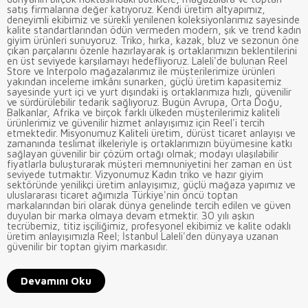
satış firmalarına değer katıyoruz. Kendi üretim altyapımız,
deneyimli ekibimiz ve sürekli yenilenen koleksiyonlarımız sayesinde
kalite standartlarından ödün vermeden modern, şık ve trend kadın
giyim ürünleri sunuyoruz. Triko, hırka, kazak, bluz ve sezonun öne
çıkan parçalarını özenle hazırlayarak iş ortaklarımızın beklentilerini
en üst seviyede karşılamayı hedefliyoruz. Laleli'de bulunan Reel
Store ve Interpolo mağazalarımız ile müşterilerimize ürünleri
yakından inceleme imkânı sunarken, güçlü üretim kapasitemiz
sayesinde yurt içi ve yurt dışındaki iş ortaklarımıza hızlı, güvenilir
ve sürdürülebilir tedarik sağlıyoruz. Bugün Avrupa, Orta Doğu,
Balkanlar, Afrika ve birçok farklı ülkeden müşterilerimiz kaliteli
ürünlerimiz ve güvenilir hizmet anlayışımız için Reel'i tercih
etmektedir. Misyonumuz Kaliteli üretim, dürüst ticaret anlayışı ve
zamanında teslimat ilkeleriyle iş ortaklarımızın büyümesine katkı
sağlayan güvenilir bir çözüm ortağı olmak; modayı ulaşılabilir
fiyatlarla buluşturarak müşteri memnuniyetini her zaman en üst
seviyede tutmaktır. Vizyonumuz Kadın triko ve hazır giyim
sektöründe yenilikçi üretim anlayışımız, güçlü mağaza yapımız ve
uluslararası ticaret ağımızla Türkiye'nin öncü toptan
markalarından biri olarak dünya genelinde tercih edilen ve güven
duyulan bir marka olmaya devam etmektir. 30 yılı aşkın
tecrübemiz, titiz işçiliğimiz, profesyonel ekibimiz ve kalite odaklı
üretim anlayışımızla Reel; İstanbul Laleli'den dünyaya uzanan
güvenilir bir toptan giyim markasıdır.
Devamını Oku