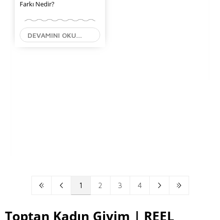
Farkı Nedir?
DEVAMINI OKU...
1
2
3
4
Toptan Kadın Giyim | REEL