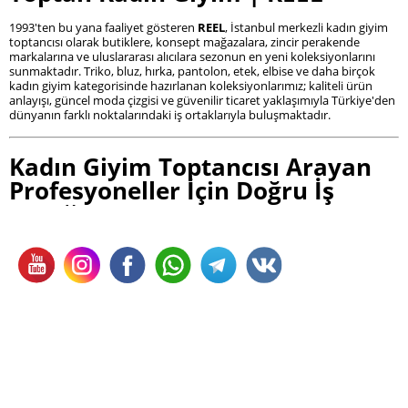
1993'ten bu yana faaliyet gösteren
REEL
, İstanbul merkezli kadın giyim
toptancısı olarak butiklere, konsept mağazalara, zincir perakende
markalarına ve uluslararası alıcılara sezonun en yeni koleksiyonlarını
sunmaktadır. Triko, bluz, hırka, pantolon, etek, elbise ve daha birçok
kadın giyim kategorisinde hazırlanan koleksiyonlarımız; kaliteli ürün
anlayışı, güncel moda çizgisi ve güvenilir ticaret yaklaşımıyla Türkiye'den
dünyanın farklı noktalarındaki iş ortaklarıyla buluşmaktadır.
Kadın Giyim Toptancısı Arayan
Profesyoneller İçin Doğru İş
Ortağı
Kadın giyim sektöründe başarılı olmanın temelinde yalnızca doğru
ürünleri seçmek değil, aynı zamanda güvenilir bir toptancıyla uzun
vadeli iş ortaklığı kurmak yer alır. Sürekli değişen moda trendleri, sezon
planlamaları ve müşteri beklentileri, butiklerin ve mağazaların
koleksiyonlarını düzenli olarak yenilemesini zorunlu kılmaktadır.
REEL, 1993'ten bu yana oluşturduğu sektör deneyimiyle yalnızca ürün
sunan bir marka değil; butiklerin büyümesini destekleyen, mağazaların
koleksiyonlarını güçlendiren ve profesyonel alıcılara güven veren bir
kadın giyim toptancısıdır.
Türkiye'nin dört bir yanındaki butiklerden uluslararası mağaza