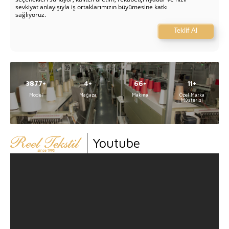
sevkiyat anlayışıyla iş ortaklarımızın büyümesine katkı
sağlıyoruz.
Teklif Al
5000
5
84
14
Model
Mağaza
Makina
Özel Marka
Müşterisi
Youtube