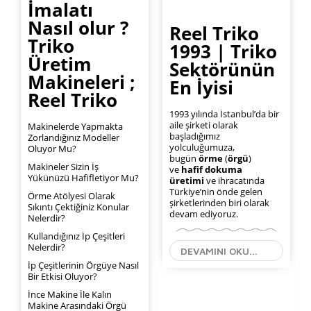
İmalatı
Nasıl olur ?
Reel Triko
Triko
1993 | Triko
Üretim
Sektörünün
Makineleri ;
En İyisi
Reel Triko
1993 yılında İstanbul’da bir
aile şirketi olarak
Makinelerde Yapmakta
başladığımız
Zorlandığınız Modeller
yolculuğumuza,
Oluyor Mu?
bugün
örme
(
örgü
)
Makineler Sizin İş
ve
hafif dokuma
Yükünüzü Hafifletiyor Mu?
üretimi
ve ihracatında
Türkiye’nin önde gelen
Örme Atölyesi Olarak
şirketlerinden biri olarak
Sıkıntı Çektiğiniz Konular
devam ediyoruz.
Nelerdir?
Kullandığınız İp Çeşitleri
Nelerdir?
DEVAMINI OKU...
İp Çeşitlerinin Örgüye Nasıl
Bir Etkisi Oluyor?
İnce Makine İle Kalın
Makine Arasındaki Örgü