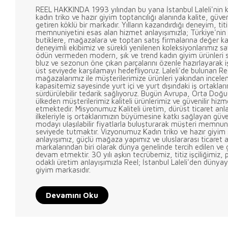
REEL HAKKINDA 1993 yılından bu yana İstanbul Laleli'nin k
kadın triko ve hazır giyim toptancılığı alanında kalite, güve
getiren köklü bir markadır. Yılların kazandırdığı deneyim, titi
memnuniyetini esas alan hizmet anlayışımızla; Türkiye'nin
butiklere, mağazalara ve toptan satış firmalarına değer ka
deneyimli ekibimiz ve sürekli yenilenen koleksiyonlarımız s
ödün vermeden modern, şık ve trend kadın giyim ürünleri s
bluz ve sezonun öne çıkan parçalarını özenle hazırlayarak iş
üst seviyede karşılamayı hedefliyoruz. Laleli'de bulunan Re
mağazalarımız ile müşterilerimize ürünleri yakından incel
kapasitemiz sayesinde yurt içi ve yurt dışındaki iş ortaklarım
sürdürülebilir tedarik sağlıyoruz. Bugün Avrupa, Orta Doğu, 
ülkeden müşterilerimiz kaliteli ürünlerimiz ve güvenilir hizme
etmektedir. Misyonumuz Kaliteli üretim, dürüst ticaret anl
ilkeleriyle iş ortaklarımızın büyümesine katkı sağlayan güv
modayı ulaşılabilir fiyatlarla buluşturarak müşteri memnun
seviyede tutmaktır. Vizyonumuz Kadın triko ve hazır giyim 
anlayışımız, güçlü mağaza yapımız ve uluslararası ticaret 
markalarından biri olarak dünya genelinde tercih edilen v
devam etmektir. 30 yılı aşkın tecrübemiz, titiz işçiliğimiz, 
odaklı üretim anlayışımızla Reel; İstanbul Laleli'den dünya
giyim markasıdır.
Devamını Oku