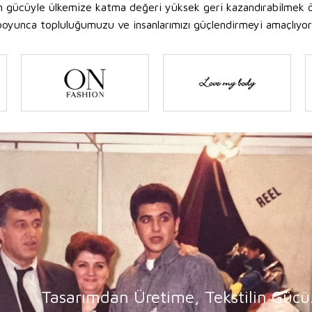
ın gücüyle ülkemize katma değeri yüksek geri kazandırabilmek ö
arı boyunca topluluğumuzu ve insanlarımızı güçlendirmeyi amaçlıyor
Tasarımdan Üretime, Tekstilin Gücü