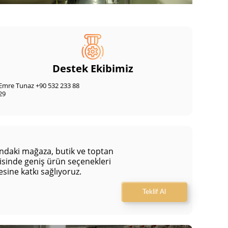
Destek Ekibimiz
Emre Tunaz +90 532 233 88
29
sındaki mağaza, butik ve toptan
isinde geniş ürün seçenekleri
esine katkı sağlıyoruz.
Teklif Al