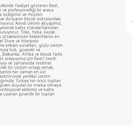
albinde faaliyet gösteren Reel,
n ve profesyonelliği bir araya
z işçiliğimiz ve müşteri
 ve dünyanın birçok noktasındaki
tıyoruz. Kendi üretim altyapımız,
ayesinde kalite standartlarından
unuyoruz. Triko, hırka, kazak,
 ortaklarımızın beklentilerini en
el Store ve Interpolo
eme imkânı sunarken, güçlü üretim
ıza hızlı, güvenilir ve
Balkanlar, Afrika ve birçok farklı
t anlayışımız için Reel'i tercih
ayışı ve zamanında teslimat
enilir bir çözüm ortağı olmak;
iyetini her zaman en üst
sektöründe yenilikçi üretim
ağımızla Türkiye'nin öncü toptan
e güven duyulan bir marka olmaya
profesyonel ekibimiz ve kalite
ya uzanan güvenilir bir toptan