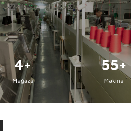
5
84
Mağaza
Makina