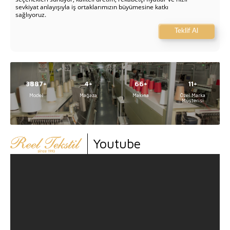
sevkiyat anlayışıyla iş ortaklarımızın büyümesine katkı
sağlıyoruz.
Teklif Al
5000
5
84
14
Model
Mağaza
Makina
Özel Marka
Müşterisi
Youtube