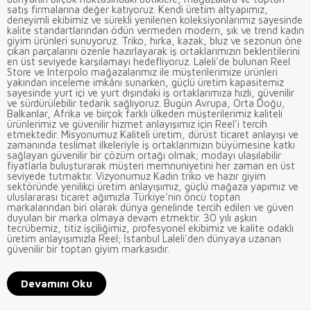
satış firmalarına değer katıyoruz. Kendi üretim altyapımız,
deneyimli ekibimiz ve sürekli yenilenen koleksiyonlarımız sayesinde
kalite standartlarından ödün vermeden modern, şık ve trend kadın
giyim ürünleri sunuyoruz. Triko, hırka, kazak, bluz ve sezonun öne
çıkan parçalarını özenle hazırlayarak iş ortaklarımızın beklentilerini
en üst seviyede karşılamayı hedefliyoruz. Laleli'de bulunan Reel
Store ve Interpolo mağazalarımız ile müşterilerimize ürünleri
yakından inceleme imkânı sunarken, güçlü üretim kapasitemiz
sayesinde yurt içi ve yurt dışındaki iş ortaklarımıza hızlı, güvenilir
ve sürdürülebilir tedarik sağlıyoruz. Bugün Avrupa, Orta Doğu,
Balkanlar, Afrika ve birçok farklı ülkeden müşterilerimiz kaliteli
ürünlerimiz ve güvenilir hizmet anlayışımız için Reel'i tercih
etmektedir. Misyonumuz Kaliteli üretim, dürüst ticaret anlayışı ve
zamanında teslimat ilkeleriyle iş ortaklarımızın büyümesine katkı
sağlayan güvenilir bir çözüm ortağı olmak; modayı ulaşılabilir
fiyatlarla buluşturarak müşteri memnuniyetini her zaman en üst
seviyede tutmaktır. Vizyonumuz Kadın triko ve hazır giyim
sektöründe yenilikçi üretim anlayışımız, güçlü mağaza yapımız ve
uluslararası ticaret ağımızla Türkiye'nin öncü toptan
markalarından biri olarak dünya genelinde tercih edilen ve güven
duyulan bir marka olmaya devam etmektir. 30 yılı aşkın
tecrübemiz, titiz işçiliğimiz, profesyonel ekibimiz ve kalite odaklı
üretim anlayışımızla Reel; İstanbul Laleli'den dünyaya uzanan
güvenilir bir toptan giyim markasıdır.
Devamını Oku