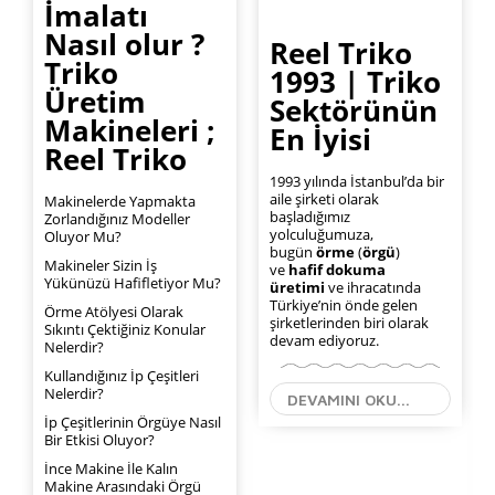
İmalatı
Nasıl olur ?
Reel Triko
Triko
1993 | Triko
Üretim
Sektörünün
Makineleri ;
En İyisi
Reel Triko
1993 yılında İstanbul’da bir
aile şirketi olarak
Makinelerde Yapmakta
başladığımız
Zorlandığınız Modeller
yolculuğumuza,
Oluyor Mu?
bugün
örme
(
örgü
)
Makineler Sizin İş
ve
hafif dokuma
Yükünüzü Hafifletiyor Mu?
üretimi
ve ihracatında
Türkiye’nin önde gelen
Örme Atölyesi Olarak
şirketlerinden biri olarak
Sıkıntı Çektiğiniz Konular
devam ediyoruz.
Nelerdir?
Kullandığınız İp Çeşitleri
Nelerdir?
DEVAMINI OKU...
İp Çeşitlerinin Örgüye Nasıl
Bir Etkisi Oluyor?
İnce Makine İle Kalın
Makine Arasındaki Örgü