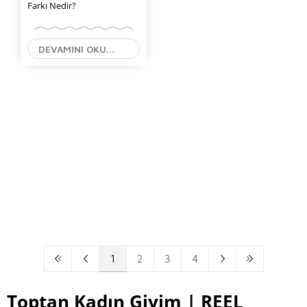
Farkı Nedir?
DEVAMINI OKU...
1
2
3
4
Toptan Kadın Giyim | REEL