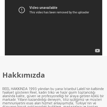
Hakkımızda
REEL HAKKINDA 1993 yılından bu yana İstanbul Laleli'nin kalbinde
faaliyet gösteren Reel, kadın triko ve hazır giyim toptancılığı
alanında kalite, güven ve profesyonelliği bir araya getiren köklü bir
markadır. Yılların kazandırdığı deneyim, titiz işçiliğimiz ve müşteri
memnuniyetini esas alan hizmet anlayışımızla; Türkiye'nin ve
dünyanın birçok noktasındaki butiklere, mağazalara ve toptan