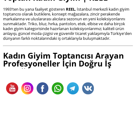
1993'ten bu yana faaliyet gösteren
REEL
, İstanbul merkezli kadın giyim
toptancısı olarak butiklere, konsept mağazalara, zincir perakende
markalarına ve uluslararası alıcılara sezonun en yeni koleksiyonlarını
sunmaktadır. Triko, bluz, hırka, pantolon, etek, elbise ve daha birçok
kadın giyim kategorisinde hazırlanan koleksiyonlarımız; kaliteli ürün
anlayışı, güncel moda çizgisi ve güvenilir ticaret yaklaşımıyla Türkiye'den
dünyanın farklı noktalarındaki iş ortaklarıyla buluşmaktadır.
Kadın Giyim Toptancısı Arayan
Profesyoneller İçin Doğru İş
Ortağı
Kadın giyim sektöründe başarılı olmanın temelinde yalnızca doğru
ürünleri seçmek değil, aynı zamanda güvenilir bir toptancıyla uzun
vadeli iş ortaklığı kurmak yer alır. Sürekli değişen moda trendleri, sezon
planlamaları ve müşteri beklentileri, butiklerin ve mağazaların
koleksiyonlarını düzenli olarak yenilemesini zorunlu kılmaktadır.
REEL, 1993'ten bu yana oluşturduğu sektör deneyimiyle yalnızca ürün
sunan bir marka değil; butiklerin büyümesini destekleyen, mağazaların
koleksiyonlarını güçlendiren ve profesyonel alıcılara güven veren bir
kadın giyim toptancısıdır.
Türkiye'nin dört bir yanındaki butiklerden uluslararası mağaza