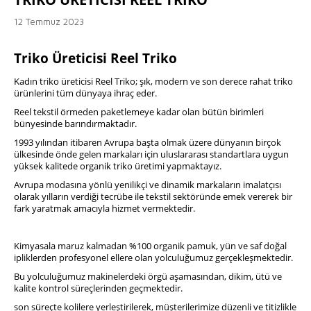
12 Temmuz 2023
Triko Üreticisi Reel Triko
Kadın triko üreticisi Reel Triko; şık, modern ve son derece rahat triko
ürünlerini tüm dünyaya ihraç eder.
Reel tekstil örmeden paketlemeye kadar olan bütün birimleri
bünyesinde barındırmaktadır.
1993 yılından itibaren Avrupa başta olmak üzere dünyanın birçok
ülkesinde önde gelen markaları için uluslararası standartlara uygun
yüksek kalitede organik triko üretimi yapmaktayız.
Avrupa modasına yönlü yenilikçi ve dinamik markaların imalatçısı
olarak yılların verdiği tecrübe ile tekstil sektöründe emek vererek bir
fark yaratmak amacıyla hizmet vermektedir.
Kimyasala maruz kalmadan %100 organik pamuk, yün ve saf doğal
ipliklerden profesyonel ellere olan yolculuğumuz gerçekleşmektedir.
Bu yolculuğumuz makinelerdeki örgü aşamasından, dikim, ütü ve
kalite kontrol süreçlerinden geçmektedir.
son süreçte kolilere yerleştirilerek, müşterilerimize düzenli ve titizlikle