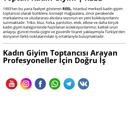
1993'ten bu yana faaliyet gösteren
REEL
, İstanbul merkezli kadın giyim
toptancısı olarak butiklere, konsept mağazalara, zincir perakende
markalarına ve uluslararası alıcılara sezonun en yeni koleksiyonlarını
sunmaktadır. Triko, bluz, hırka, pantolon, etek, elbise ve daha birçok
kadın giyim kategorisinde hazırlanan koleksiyonlarımız; kaliteli ürün
anlayışı, güncel moda çizgisi ve güvenilir ticaret yaklaşımıyla Türkiye'den
dünyanın farklı noktalarındaki iş ortaklarıyla buluşmaktadır.
Kadın Giyim Toptancısı Arayan
Profesyoneller İçin Doğru İş
Ortağı
Kadın giyim sektöründe başarılı olmanın temelinde yalnızca doğru
ürünleri seçmek değil, aynı zamanda güvenilir bir toptancıyla uzun
vadeli iş ortaklığı kurmak yer alır. Sürekli değişen moda trendleri, sezon
planlamaları ve müşteri beklentileri, butiklerin ve mağazaların
koleksiyonlarını düzenli olarak yenilemesini zorunlu kılmaktadır.
REEL, 1993'ten bu yana oluşturduğu sektör deneyimiyle yalnızca ürün
sunan bir marka değil; butiklerin büyümesini destekleyen, mağazaların
koleksiyonlarını güçlendiren ve profesyonel alıcılara güven veren bir
kadın giyim toptancısıdır.
Türkiye'nin dört bir yanındaki butiklerden uluslararası mağaza