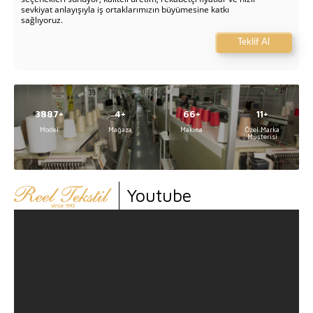
sevkiyat anlayışıyla iş ortaklarımızın büyümesine katkı
sağlıyoruz.
Teklif Al
5000
5
84
14
Model
Mağaza
Makina
Özel Marka
Müşterisi
Youtube