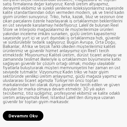
satış firmalarına değer katıyoruz. Kendi üretim altyapımız,
deneyimli ekibimiz ve sürekli yenilenen koleksiyonlarımız sayesinde
kalite standartlarından ödün vermeden modern, şık ve trend kadın
giyim ürünleri sunuyoruz. Triko, hırka, kazak, bluz ve sezonun öne
çıkan parçalarını özenle hazırlayarak iş ortaklarımızın beklentilerini
en üst seviyede karşılamayı hedefliyoruz. Laleli'de bulunan Reel
Store ve Interpolo mağazalarımız ile müşterilerimize ürünleri
yakından inceleme imkânı sunarken, güçlü üretim kapasitemiz
sayesinde yurt içi ve yurt dışındaki iş ortaklarımıza hızlı, güvenilir
ve sürdürülebilir tedarik sağlıyoruz. Bugün Avrupa, Orta Doğu,
Balkanlar, Afrika ve birçok farklı ülkeden müşterilerimiz kaliteli
ürünlerimiz ve güvenilir hizmet anlayışımız için Reel'i tercih
etmektedir. Misyonumuz Kaliteli üretim, dürüst ticaret anlayışı ve
zamanında teslimat ilkeleriyle iş ortaklarımızın büyümesine katkı
sağlayan güvenilir bir çözüm ortağı olmak; modayı ulaşılabilir
fiyatlarla buluşturarak müşteri memnuniyetini her zaman en üst
seviyede tutmaktır. Vizyonumuz Kadın triko ve hazır giyim
sektöründe yenilikçi üretim anlayışımız, güçlü mağaza yapımız ve
uluslararası ticaret ağımızla Türkiye'nin öncü toptan
markalarından biri olarak dünya genelinde tercih edilen ve güven
duyulan bir marka olmaya devam etmektir. 30 yılı aşkın
tecrübemiz, titiz işçiliğimiz, profesyonel ekibimiz ve kalite odaklı
üretim anlayışımızla Reel; İstanbul Laleli'den dünyaya uzanan
güvenilir bir toptan giyim markasıdır.
Devamını Oku