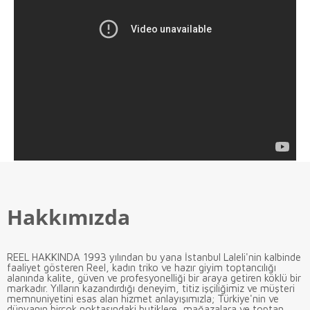
Hakkımızda
REEL HAKKINDA 1993 yılından bu yana İstanbul Laleli'nin kalbinde
faaliyet gösteren Reel, kadın triko ve hazır giyim toptancılığı
alanında kalite, güven ve profesyonelliği bir araya getiren köklü bir
markadır. Yılların kazandırdığı deneyim, titiz işçiliğimiz ve müşteri
memnuniyetini esas alan hizmet anlayışımızla; Türkiye'nin ve
dünyanın birçok noktasındaki butiklere, mağazalara ve toptan