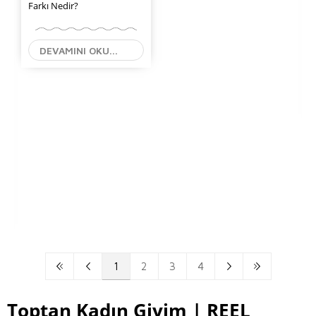
Farkı Nedir?
DEVAMINI OKU...
1
2
3
4
Toptan Kadın Giyim | REEL