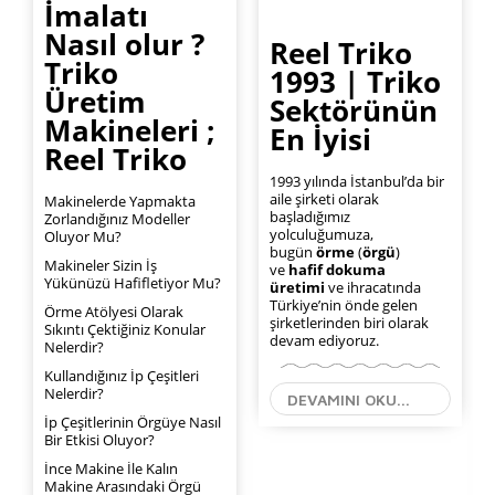
İmalatı
Nasıl olur ?
Reel Triko
Triko
1993 | Triko
Üretim
Sektörünün
Makineleri ;
En İyisi
Reel Triko
1993 yılında İstanbul’da bir
aile şirketi olarak
Makinelerde Yapmakta
başladığımız
Zorlandığınız Modeller
yolculuğumuza,
Oluyor Mu?
bugün
örme
(
örgü
)
Makineler Sizin İş
ve
hafif dokuma
Yükünüzü Hafifletiyor Mu?
üretimi
ve ihracatında
Türkiye’nin önde gelen
Örme Atölyesi Olarak
şirketlerinden biri olarak
Sıkıntı Çektiğiniz Konular
devam ediyoruz.
Nelerdir?
Kullandığınız İp Çeşitleri
Nelerdir?
DEVAMINI OKU...
İp Çeşitlerinin Örgüye Nasıl
Bir Etkisi Oluyor?
İnce Makine İle Kalın
Makine Arasındaki Örgü