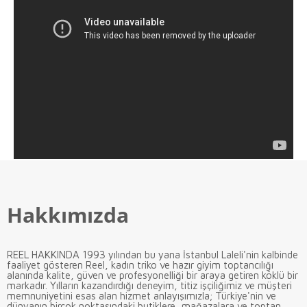
Hakkımızda
REEL HAKKINDA 1993 yılından bu yana İstanbul Laleli'nin kalbinde
faaliyet gösteren Reel, kadın triko ve hazır giyim toptancılığı
alanında kalite, güven ve profesyonelliği bir araya getiren köklü bir
markadır. Yılların kazandırdığı deneyim, titiz işçiliğimiz ve müşteri
memnuniyetini esas alan hizmet anlayışımızla; Türkiye'nin ve
dünyanın birçok noktasındaki butiklere, mağazalara ve toptan