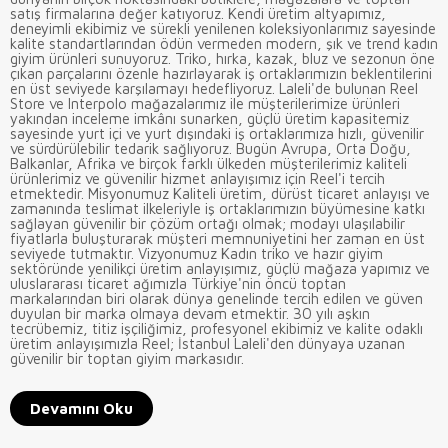
satış firmalarına değer katıyoruz. Kendi üretim altyapımız,
deneyimli ekibimiz ve sürekli yenilenen koleksiyonlarımız sayesinde
kalite standartlarından ödün vermeden modern, şık ve trend kadın
giyim ürünleri sunuyoruz. Triko, hırka, kazak, bluz ve sezonun öne
çıkan parçalarını özenle hazırlayarak iş ortaklarımızın beklentilerini
en üst seviyede karşılamayı hedefliyoruz. Laleli'de bulunan Reel
Store ve Interpolo mağazalarımız ile müşterilerimize ürünleri
yakından inceleme imkânı sunarken, güçlü üretim kapasitemiz
sayesinde yurt içi ve yurt dışındaki iş ortaklarımıza hızlı, güvenilir
ve sürdürülebilir tedarik sağlıyoruz. Bugün Avrupa, Orta Doğu,
Balkanlar, Afrika ve birçok farklı ülkeden müşterilerimiz kaliteli
ürünlerimiz ve güvenilir hizmet anlayışımız için Reel'i tercih
etmektedir. Misyonumuz Kaliteli üretim, dürüst ticaret anlayışı ve
zamanında teslimat ilkeleriyle iş ortaklarımızın büyümesine katkı
sağlayan güvenilir bir çözüm ortağı olmak; modayı ulaşılabilir
fiyatlarla buluşturarak müşteri memnuniyetini her zaman en üst
seviyede tutmaktır. Vizyonumuz Kadın triko ve hazır giyim
sektöründe yenilikçi üretim anlayışımız, güçlü mağaza yapımız ve
uluslararası ticaret ağımızla Türkiye'nin öncü toptan
markalarından biri olarak dünya genelinde tercih edilen ve güven
duyulan bir marka olmaya devam etmektir. 30 yılı aşkın
tecrübemiz, titiz işçiliğimiz, profesyonel ekibimiz ve kalite odaklı
üretim anlayışımızla Reel; İstanbul Laleli'den dünyaya uzanan
güvenilir bir toptan giyim markasıdır.
Devamını Oku