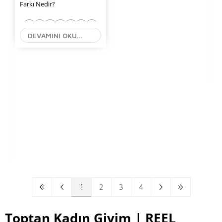
Farkı Nedir?
DEVAMINI OKU...
1
2
3
4
Toptan Kadın Giyim | REEL