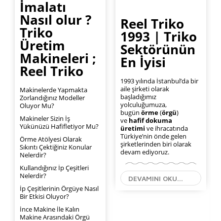
İmalatı
Nasıl olur ?
Reel Triko
Triko
1993 | Triko
Üretim
Sektörünün
Makineleri ;
En İyisi
Reel Triko
1993 yılında İstanbul’da bir
aile şirketi olarak
Makinelerde Yapmakta
başladığımız
Zorlandığınız Modeller
yolculuğumuza,
Oluyor Mu?
bugün
örme
(
örgü
)
Makineler Sizin İş
ve
hafif dokuma
Yükünüzü Hafifletiyor Mu?
üretimi
ve ihracatında
Türkiye’nin önde gelen
Örme Atölyesi Olarak
şirketlerinden biri olarak
Sıkıntı Çektiğiniz Konular
devam ediyoruz.
Nelerdir?
Kullandığınız İp Çeşitleri
Nelerdir?
DEVAMINI OKU...
İp Çeşitlerinin Örgüye Nasıl
Bir Etkisi Oluyor?
İnce Makine İle Kalın
Makine Arasındaki Örgü