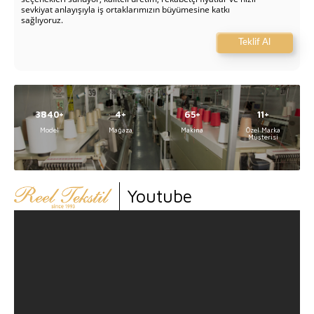
sevkiyat anlayışıyla iş ortaklarımızın büyümesine katkı
sağlıyoruz.
Teklif Al
5000
5
84
14
Model
Mağaza
Makina
Özel Marka
Müşterisi
Youtube