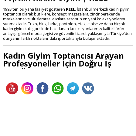
1993'ten bu yana faaliyet gösteren
REEL
, İstanbul merkezli kadın giyim
toptancısı olarak butiklere, konsept mağazalara, zincir perakende
markalarına ve uluslararası alıcılara sezonun en yeni koleksiyonlarını
sunmaktadır. Triko, bluz, hırka, pantolon, etek, elbise ve daha birçok
kadın giyim kategorisinde hazırlanan koleksiyonlarımız; kaliteli ürün
anlayışı, güncel moda çizgisi ve güvenilir ticaret yaklaşımıyla Türkiye'den
dünyanın farklı noktalarındaki iş ortaklarıyla buluşmaktadır.
Kadın Giyim Toptancısı Arayan
Profesyoneller İçin Doğru İş
Ortağı
Kadın giyim sektöründe başarılı olmanın temelinde yalnızca doğru
ürünleri seçmek değil, aynı zamanda güvenilir bir toptancıyla uzun
vadeli iş ortaklığı kurmak yer alır. Sürekli değişen moda trendleri, sezon
planlamaları ve müşteri beklentileri, butiklerin ve mağazaların
koleksiyonlarını düzenli olarak yenilemesini zorunlu kılmaktadır.
REEL, 1993'ten bu yana oluşturduğu sektör deneyimiyle yalnızca ürün
sunan bir marka değil; butiklerin büyümesini destekleyen, mağazaların
koleksiyonlarını güçlendiren ve profesyonel alıcılara güven veren bir
kadın giyim toptancısıdır.
Türkiye'nin dört bir yanındaki butiklerden uluslararası mağaza